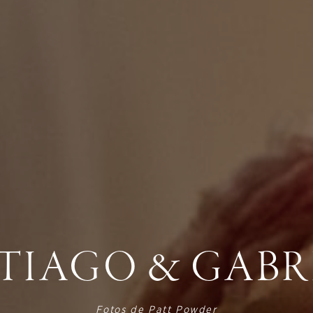
TIAGO & GABR
Fotos de
Patt Powder